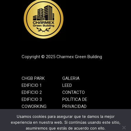
Copyright © 2025 Charmex Green Building
CHGB PARK
GALERIA
EDIFICIO 1
LEED
EDIFICIO 2
CONTACTO
EDIFICIO 3
POLÍTICA DE
COWORKING
PRIVACIDAD
SYMBCO
AVISO LEGAL
Usamos cookies para asegurar que te damos la mejor
experiencia en nuestra web. Si continúas usando este sitio,
asumiremos que estás de acuerdo con ello.